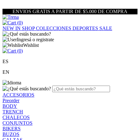
ENVIOS GRATIS A PARTIR DE $5.000 DE COMPRA
(
0
)
NEW IN
SHOP
COLECCIONES
DEPORTES
SALE
Ingresá o registrate
Wishlist
(
0
)
ES
EN
ACCESORIOS
Preorder
BODY
TRENCH
CHALECOS
CONJUNTOS
BIKERS
BUZOS
CALZAS