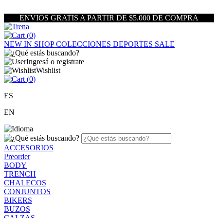
ENVIOS GRATIS A PARTIR DE $5.000 DE COMPRA
(
0
)
NEW IN
SHOP
COLECCIONES
DEPORTES
SALE
Ingresá o registrate
Wishlist
(
0
)
ES
EN
ACCESORIOS
Preorder
BODY
TRENCH
CHALECOS
CONJUNTOS
BIKERS
BUZOS
CALZAS