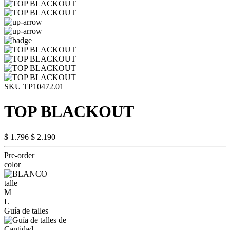
SKU TP10472.01
TOP BLACKOUT
$ 1.796
$ 2.190
Pre-order
color
talle
M
L
Guía de talles
Cantidad