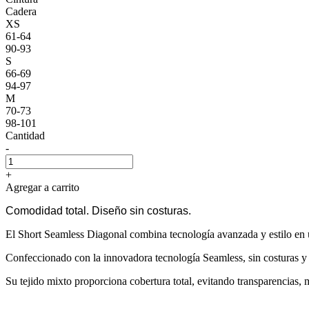
Cadera
XS
61-64
90-93
S
66-69
94-97
M
70-73
98-101
Cantidad
-
+
Agregar a carrito
Comodidad total. Diseño sin costuras.
El Short Seamless Diagonal combina tecnología avanzada y estilo en
Confeccionado con la innovadora tecnología Seamless, sin costuras y d
Su tejido mixto proporciona cobertura total, evitando transparencias, 