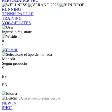
PERFOMANCE PRO
RUNNING
TENNIS/PADDLE
TRAINING
YOGA/PILATES
Ingresá o registrate
(
0
)
(
0
)
Moneda
Según producto
$
ES
EN
NEW IN
SHOP