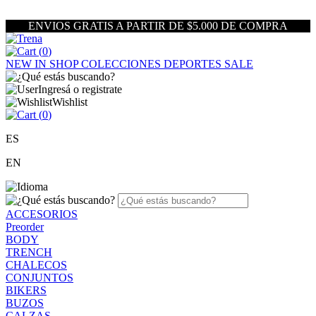
ENVIOS GRATIS A PARTIR DE $5.000 DE COMPRA
(
0
)
NEW IN
SHOP
COLECCIONES
DEPORTES
SALE
Ingresá o registrate
Wishlist
(
0
)
ES
EN
ACCESORIOS
Preorder
BODY
TRENCH
CHALECOS
CONJUNTOS
BIKERS
BUZOS
CALZAS