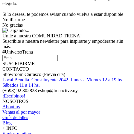
elegido.
Si lo deseas, te podemos avisar cuando vuelva a estar disponible
Notificarme
No gracias
Unite a nuestra COMUNIDAD TRENA!
Suscribite a nuestra newsletter para inspirarte y empoderarte aún
más.
#UniversoTrena
SUSCRIBIRME
CONTACTO
Showroom Carrasco (Previa cita)
Local Bendita. Constituyente 2042. Lunes a Viernes 12 a 19 hs.
Sábados 11 a 14 hs.
(+598) 92 802828 eshop@trenactive.uy
¡Escribinos!
NOSOTROS
About us
Ventas al por mayor
Guía de talles
Blog
+ INFO
Envíos y retiros