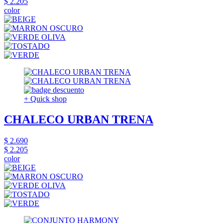
$ 2.205
color
+ Quick shop
CHALECO URBAN TRENA
$ 2.690
$ 2.205
color