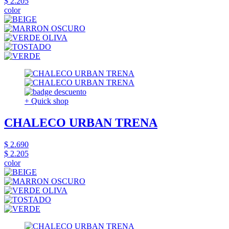
$ 2.205
color
+ Quick shop
CHALECO URBAN TRENA
$ 2.690
$ 2.205
color