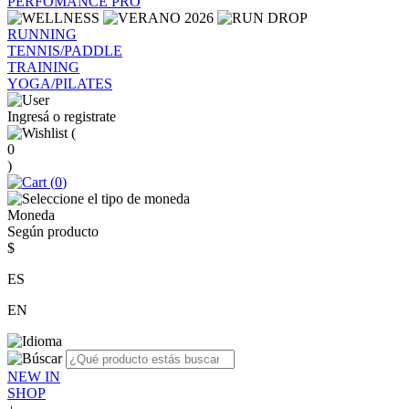
PERFOMANCE PRO
RUNNING
TENNIS/PADDLE
TRAINING
YOGA/PILATES
Ingresá o registrate
(
0
)
(
0
)
Moneda
Según producto
$
ES
EN
NEW IN
SHOP