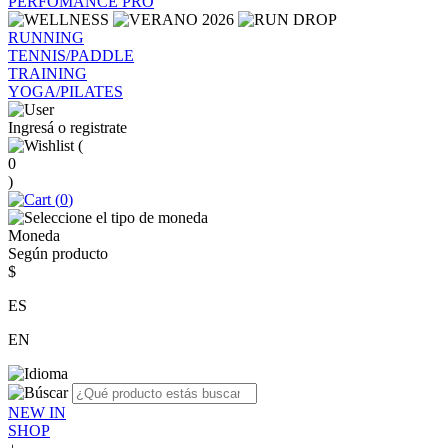
PERFOMANCE PRO
RUNNING
TENNIS/PADDLE
TRAINING
YOGA/PILATES
Ingresá o registrate
(
0
)
(
0
)
Moneda
Según producto
$
ES
EN
NEW IN
SHOP