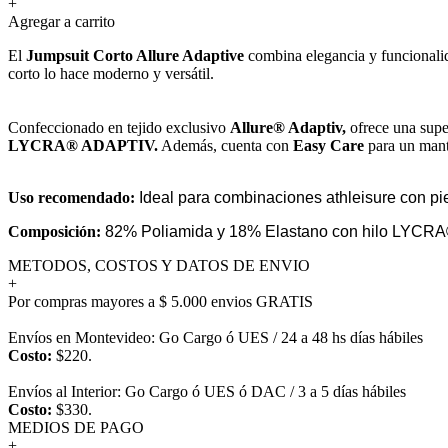
+
Agregar a carrito
El
Jumpsuit Corto Allure Adaptive
combina elegancia y funcionalid
corto lo hace moderno y versátil.
Confeccionado en tejido exclusivo
Allure® Adaptiv,
ofrece una super
LYCRA® ADAPTIV.
Además, cuenta con
Easy Care
para un mant
Uso recomendado:
Ideal para combinaciones athleisure con pie
Composición:
82% Poliamida y 18% Elastano con hilo LYCR
METODOS, COSTOS Y DATOS DE ENVIO
+
Por compras mayores a $ 5.000 envios GRATIS
Envíos en Montevideo: Go Cargo ó UES / 24 a 48 hs días hábiles
Costo:
$220.
Envíos al Interior: Go Cargo ó UES ó DAC / 3 a 5 días hábiles
Costo:
$330.
MEDIOS DE PAGO
+