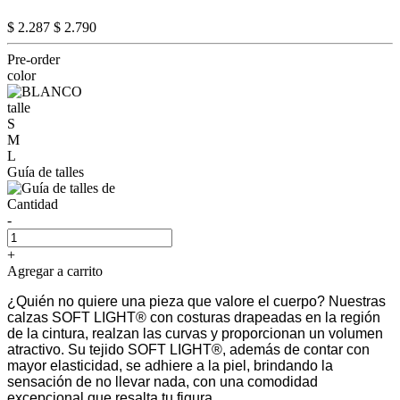
$ 2.287
$ 2.790
Pre-order
color
talle
S
M
L
Guía de talles
Cantidad
-
+
Agregar a carrito
¿Quién no quiere una pieza que valore el cuerpo? Nuestras
calzas SOFT LIGHT® con costuras drapeadas en la región
de la cintura, realzan las curvas y proporcionan un volumen
atractivo. Su tejido SOFT LIGHT®, además de contar con
mayor elasticidad, se adhiere a la piel, brindando la
sensación de no llevar nada, con una comodidad
excepcional que resalta tu figura.