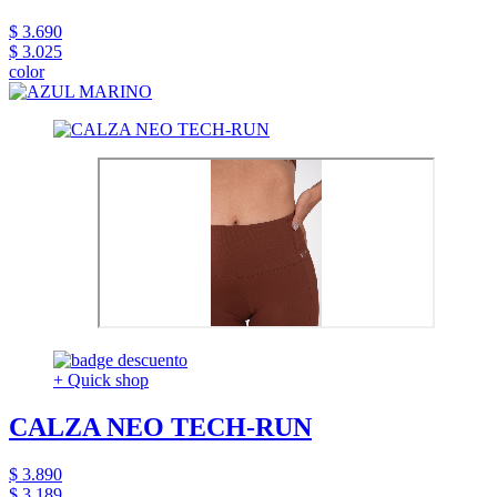
$ 3.690
$ 3.025
color
+ Quick shop
CALZA NEO TECH-RUN
$ 3.890
$ 3.189