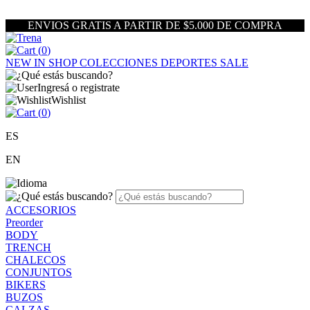
ENVIOS GRATIS A PARTIR DE $5.000 DE COMPRA
(
0
)
NEW IN
SHOP
COLECCIONES
DEPORTES
SALE
Ingresá o registrate
Wishlist
(
0
)
ES
EN
ACCESORIOS
Preorder
BODY
TRENCH
CHALECOS
CONJUNTOS
BIKERS
BUZOS
CALZAS