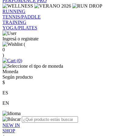
PERFOMANCE PRO
RUNNING
TENNIS/PADDLE
TRAINING
YOGA/PILATES
Ingresá o registrate
(
0
)
(
0
)
Moneda
Según producto
$
ES
EN
NEW IN
SHOP