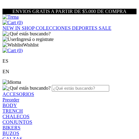
ENVIOS GRATIS A PARTIR DE $5.000 DE COMPRA
(
0
)
NEW IN
SHOP
COLECCIONES
DEPORTES
SALE
Ingresá o registrate
Wishlist
(
0
)
ES
EN
ACCESORIOS
Preorder
BODY
TRENCH
CHALECOS
CONJUNTOS
BIKERS
BUZOS
CALZAS