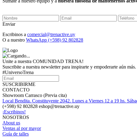
Sumate a nuestro equipo y a
nuestra filosofía de mantenernos activo
Enviar
Escribinos a
comercial@trenactive.uy
O a nuestro
WhatsApp (+598) 92 802828
Unite a nuestra COMUNIDAD TRENA!
Suscribite a nuestra newsletter para inspirarte y empoderarte aún más.
#UniversoTrena
SUSCRIBIRME
CONTACTO
Showroom Carrasco (Previa cita)
Local Bendita. Constituyente 2042. Lunes a Viernes 12 a 19 hs. Sába
(+598) 92 802828 eshop@trenactive.uy
¡Escribinos!
NOSOTROS
About us
Ventas al por mayor
Guía de talles