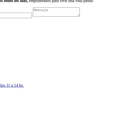
s todos los días,
empoderados para vivir una vida plena!
dos 11 a 14 hs.