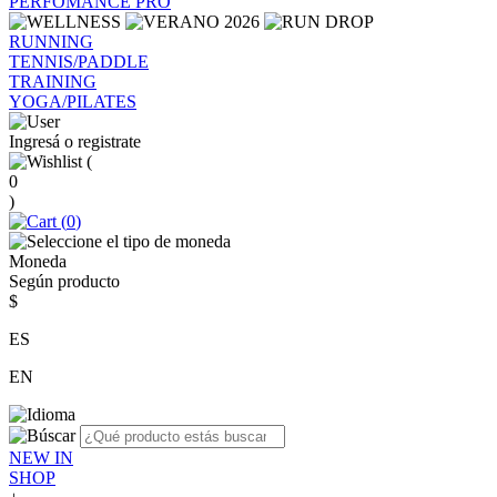
PERFOMANCE PRO
RUNNING
TENNIS/PADDLE
TRAINING
YOGA/PILATES
Ingresá o registrate
(
0
)
(
0
)
Moneda
Según producto
$
ES
EN
NEW IN
SHOP