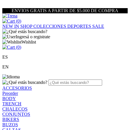
ENVIOS GRATIS A PARTIR DE $5.000 DE COMPRA
(
0
)
NEW IN
SHOP
COLECCIONES
DEPORTES
SALE
Ingresá o registrate
Wishlist
(
0
)
ES
EN
ACCESORIOS
Preorder
BODY
TRENCH
CHALECOS
CONJUNTOS
BIKERS
BUZOS
CALZAS